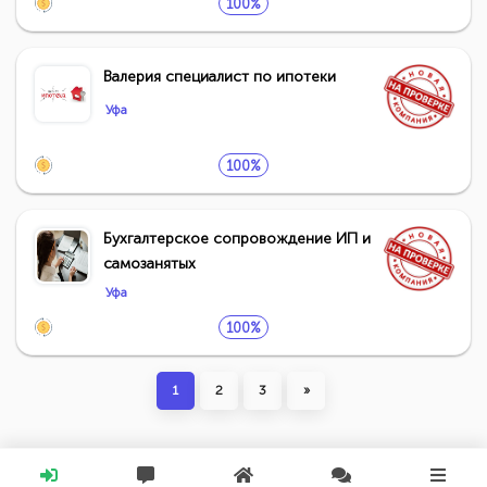
100%
Валерия специалист по ипотеки
Уфа
100%
Бухгалтерское сопровождение ИП и
самозанятых
Уфа
100%
1
2
3
»