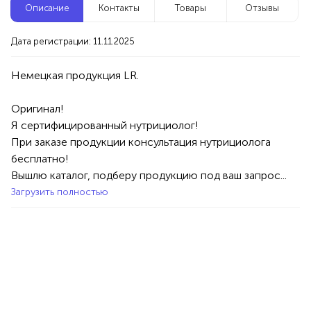
Описание
Контакты
Товары
Отзывы
Новые компании
Дата регистрации: 11.11.2025
Осознанные сновидения — обучение онлайн
Москва
Оригинал!

Услуги
Разное
Я сертифицированный нутрициолог!

100%
При заказе продукции консультация нутрициолога 
Продукция AVON, ФАБЕРЛИК,
бесплатно!

ОРИФЛЭЙМ.
Вышлю каталог, подберу продукцию под ваш запрос...
Интересные компании
1234 БР
Загрузить полностью
Студия «ЭНЕРГИЯ И ТЕЛО»
Уфа
Услуги
Красота/Здоровье
Массаж
100%