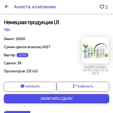
SmartBarter.ru
Анкета компании
2
Последние обновления
Немецкая продукция LR
Уфа
Лимит: 15000
Сумма сделок за месяц: 6027
Бартер:
100%
Сделок: 38
был(а) онлайн
04.08.2026 13:31
Просмотров: 132 (+1)
МСК
НАПИСАТЬ
ПОЗВОНИТЬ
ДАРИТЕ ДРУЗЬЯМ 3000 БР ЗА НАШ СЧЁТ!
ЗАКЛЮЧИТЬ СДЕЛКУ