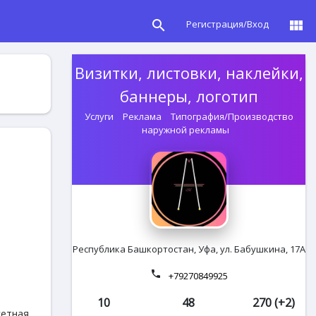
search
view_module
Регистрация/Вход
Визитки, листовки, наклейки,
баннеры, логотип
Услуги
Реклама
Типография/Производство
наружной рекламы
Республика Башкортостан, Уфа, ул. Бабушкина, 17А
phone
+79270849925
10
48
270 (+2)
сетная