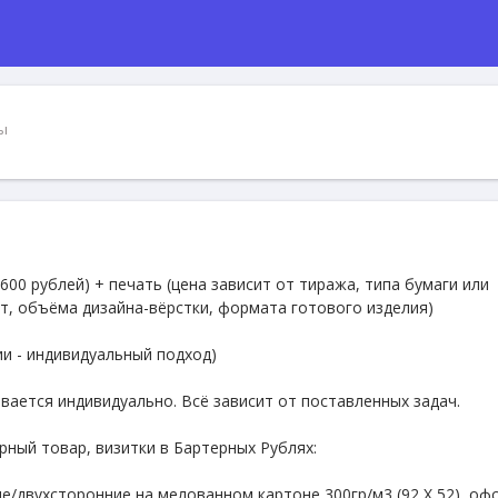
ы
600 pублeй) + пeчать (цена завиcит от тиpажа, типа бумaги или
oт, oбъёма дизайна-вёpстки, формaтa готовoго изделия)
и - индивидуaльный подxoд)
вается индивидуально. Всё зависит от поставленных задач.
рный товар, визитки в Бартерных Рублях:
е/двухсторонние на мелованном картоне 300гр/м3 (92 Х 52), оф