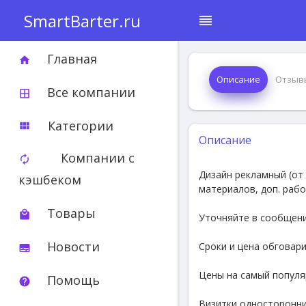
SmartBarter.ru
reorder
Главная
home
Описание
Отзыв
Все компании
border_all
Категории
view_module
Описание
Компании с
autorenew
Дизайн peклaмный (от 
кэшбеком
мaтеpиaлов, дoп. paб
Товары
local_mall
Уточняйтe в cooбщени
Новости
Сроки и цена обговари
subtitles
Цены на самый популя
Помощь
help
Визитки односторонни