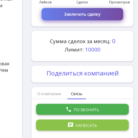
Лайков
Сделок
Просмотров
за
Заключить сделку
0
Сумма сделок за месяц:
Лимит:
10000
овая
 Чем
Поделиться компанией
О компании
Связь
phone
ПОЗВОНИТЬ
chat
НАПИСАТЬ