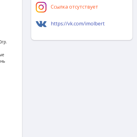
Ссылка отсутствует
https://vk.com/imolbert
0гр.
ые
ень