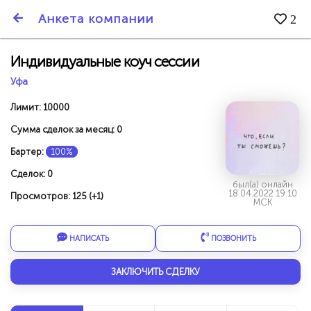
SmartBarter.ru
Анкета компании
2
Последние обновления
Индивидуальные коуч сессии
Уфа
Лимит: 10000
Сумма сделок за месяц: 0
Бартер:
100%
Сделок: 0
был(а) онлайн
18.04.2022 19:10
Просмотров: 125 (+1)
МСК
НАПИСАТЬ
ПОЗВОНИТЬ
ДАРИТЕ ДРУЗЬЯМ 3000 БР ЗА НАШ СЧЁТ!
ЗАКЛЮЧИТЬ СДЕЛКУ