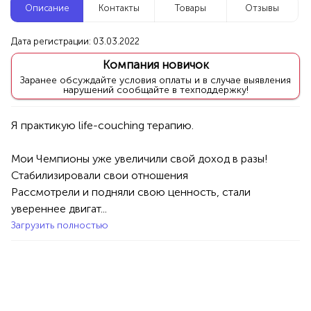
Описание
Контакты
Товары
Отзывы
Новые компании
Дата регистрации: 03.03.2022
Репетитор по математике
Компания новичок
Уфа
Заранее обсуждайте условия оплаты и в случае выявления
нарушений сообщайте в техподдержку!
Услуги
Товары
Специалисты/Услуги
Атрибуты интерьера
100%
Продукция AVON, ФАБЕРЛИК,
Мои Чемпионы уже увеличили свой доход в разы!

ОРИФЛЭЙМ.
Стабилизировали свои отношения 

Интересные компании
Рассмотрели и подняли свою ценность, стали 
1234 БР
увереннее двигат...
ОКНА ПЛЮС
Загрузить полностью
Уфа
Услуги
Стройка/Ремонт
Окна/Двери
100%