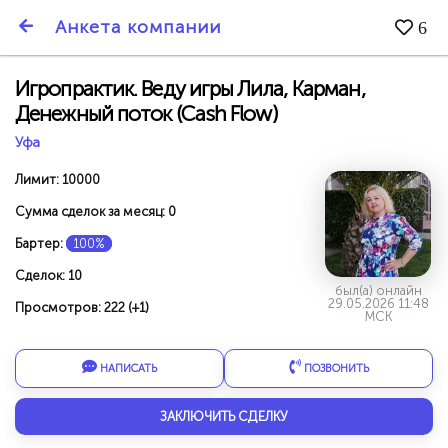
SmartBarter.ru
Анкета компании
6
Последние обновления
Игропрактик. Веду игры Лила, Карман,
Денежный поток (Cash Flow)
Уфа
Лимит: 10000
Сумма сделок за месяц: 0
Бартер:
100%
Сделок: 10
был(а) онлайн
29.05.2026 11:48
Просмотров: 222 (+1)
МСК
НАПИСАТЬ
ПОЗВОНИТЬ
ДАРИТЕ ДРУЗЬЯМ 3000 БР ЗА НАШ СЧЁТ!
ЗАКЛЮЧИТЬ СДЕЛКУ