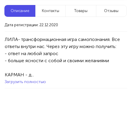
Новые компании
Описание
Контакты
Товары
Отзывы
Агентство событий ПУШКА
Дата регистрации: 22.12.2020
Уфа
ЛИЛА- трансформационная игра самопознания. Все 
ответы внутри нас. Через эту игру можно получить:
нтерьера
Услуги
Праздник/Развлечения
Аниматоры
- ответ на любой запрос

100%
- больше ясности с собой и своими желаниями

Продукция AVON, ФАБЕРЛИК,
ОРИФЛЭЙМ.
КАРМАН - д...
Интересные компании
Загрузить полностью
1234 БР
енцы
Стоматология «1+1»
Уфа
Услуги
Медицина
Стоматологии
50%