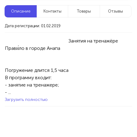
Новые компании
Описание
Контакты
Товары
Отзывы
Репетитор по математике
Дата регистрации: 01.02.2019
Уфа
                                                    Занятия на тренажёре 
Услуги
Товары
Специалисты/Услуги
Атрибуты интерьера
100%
Продукция AVON, ФАБЕРЛИК,
Погружение длится 1,5 часа

ОРИФЛЭЙМ.
В программу входит:

Интересные компании
1234 БР
- занятие на тренажере;

- ...
Студия «ЭНЕРГИЯ И ТЕЛО»
Загрузить полностью
Уфа
Услуги
Красота/Здоровье
Массаж
100%