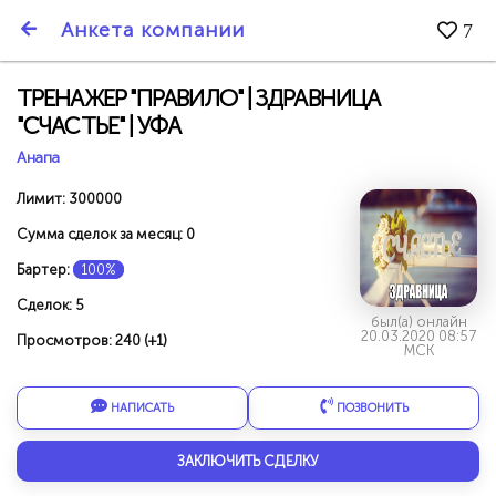
SmartBarter.ru
Анкета компании
7
Последние обновления
ТРЕНАЖЕР "ПРАВИЛО" | ЗДРАВНИЦА
"СЧАСТЬЕ" | УФА
Анапа
Лимит: 300000
Сумма сделок за месяц: 0
Бартер:
100%
Сделок: 5
был(а) онлайн
20.03.2020 08:57
Просмотров: 240 (+1)
МСК
НАПИСАТЬ
ПОЗВОНИТЬ
ДАРИТЕ ДРУЗЬЯМ 3000 БР ЗА НАШ СЧЁТ!
ЗАКЛЮЧИТЬ СДЕЛКУ