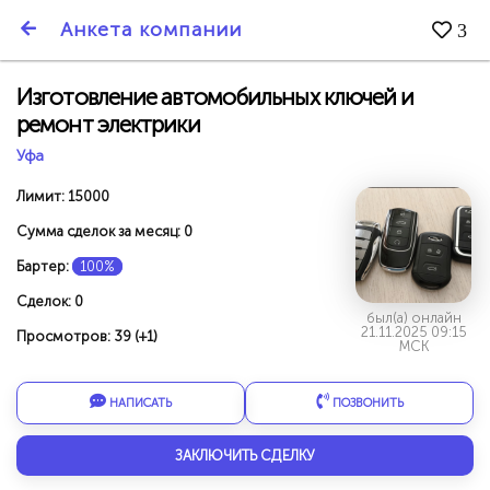
SmartBarter.ru
Анкета компании
3
Последние обновления
Изготовление автомобильных ключей и
ремонт электрики
Уфа
Лимит: 15000
Сумма сделок за месяц: 0
Бартер:
100%
Сделок: 0
был(а) онлайн
21.11.2025 09:15
Просмотров: 39 (+1)
МСК
НАПИСАТЬ
ПОЗВОНИТЬ
ДАРИТЕ ДРУЗЬЯМ 3000 БР ЗА НАШ СЧЁТ!
ЗАКЛЮЧИТЬ СДЕЛКУ