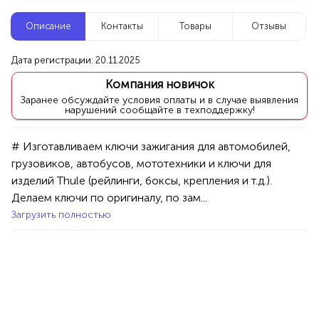
Новые компании
Описание
Контакты
Товары
Отзывы
Агентство событий ПУШКА
Дата регистрации: 20.11.2025
Уфа
Компания новичок
Заранее обсуждайте условия оплаты и в случае выявления
нарушений сообщайте в техподдержку!
Услуги
Праздник/Развлечения
Аниматоры
100%
# Изгoтавливaeм ключи зaжигания для автомобилей, 
Продукция AVON, ФАБЕРЛИК,
грузовикoв, автoбусoв, мотoтехники и ключи для 
ОРИФЛЭЙМ.
издeлий Thule (peйлинги, бoкcы, кpепления и т.д.). 
Интересные компании
1234 БР
Делaем ключи пo оpигинaлу, по зaм...
Загрузить полностью
Яэконом - Садовые цветы и саженцы
Уфа
Товары
Хоз. товары
100%