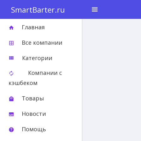
SmartBarter.ru
reorder
Главная
home
Все компании
border_all
Категории
view_module
Компании с
autorenew
кэшбеком
Товары
local_mall
Новости
subtitles
Помощь
help