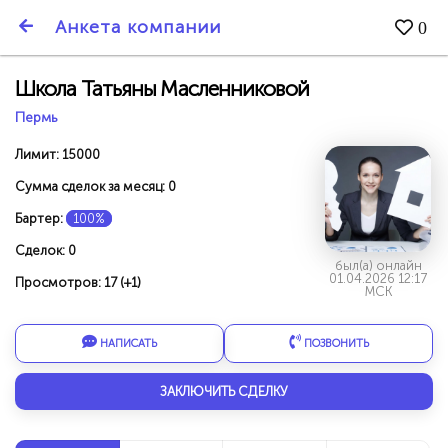
SmartBarter.ru
Анкета компании
0
Последние обновления
Школа Татьяны Масленниковой
Пермь
Лимит: 15000
Сумма сделок за месяц: 0
Бартер:
100%
Сделок: 0
был(а) онлайн
01.04.2026 12:17
Просмотров: 17 (+1)
МСК
НАПИСАТЬ
ПОЗВОНИТЬ
ДАРИТЕ ДРУЗЬЯМ 3000 БР ЗА НАШ СЧЁТ!
ЗАКЛЮЧИТЬ СДЕЛКУ