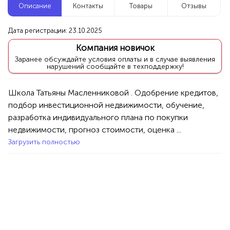
Описание
Контакты
Товары
Отзывы
Новые компании
Дата регистрации: 23.10.2025
Осознанные сновидения — обучение онлайн
Компания новичок
Москва
Заранее обсуждайте условия оплаты и в случае выявления
нарушений сообщайте в техподдержку!
Услуги
Разное
Школа Татьяны Масленниковой . Одобрение кредитов, 
100%
подбор инвестиционной недвижимости, обучение, 
Продукция AVON, ФАБЕРЛИК,
разработка индивидуального плана по покупки 
ОРИФЛЭЙМ.
недвижимости, прогноз стоимости, оценка ...
Интересные компании
1234 БР
Загрузить полностью
Лайнер групп
Уфа
Услуги
Специалисты/Услуги
Недвижимость
100%