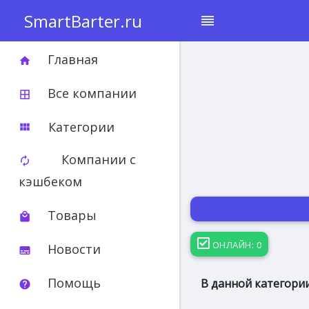
SmartBarter.ru
reorder
Главная
home
Все компании
border_all
Категории
view_module
Компании с
autorenew
кэшбеком
Товары
local_mall
ОНЛАЙН: 0
Новости
subtitles
Помощь
В данной категории
help