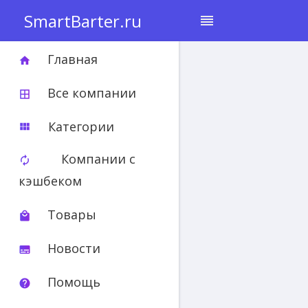
SmartBarter.ru
reorder
Главная
home
Все компании
border_all
Категории
view_module
Компании с
autorenew
кэшбеком
Товары
local_mall
Новости
subtitles
Помощь
help