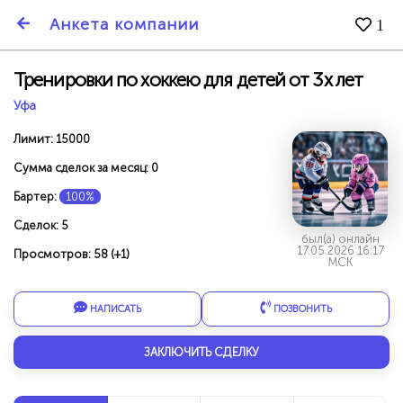
SmartBarter.ru
Анкета компании
1
Последние обновления
Тренировки по хоккею для детей от 3х лет
Уфа
Лимит: 15000
Сумма сделок за месяц: 0
Бартер:
100%
Сделок: 5
был(а) онлайн
17.05.2026 16:17
Просмотров: 58 (+1)
МСК
НАПИСАТЬ
ПОЗВОНИТЬ
ДАРИТЕ ДРУЗЬЯМ 3000 БР ЗА НАШ СЧЁТ!
ЗАКЛЮЧИТЬ СДЕЛКУ