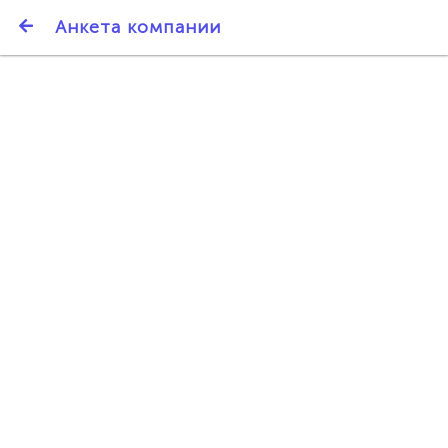
SmartBarter.ru
Анкета компании
Последние обновления
ДАРИТЕ ДРУЗЬЯМ 3000 БР ЗА НАШ СЧЁТ!