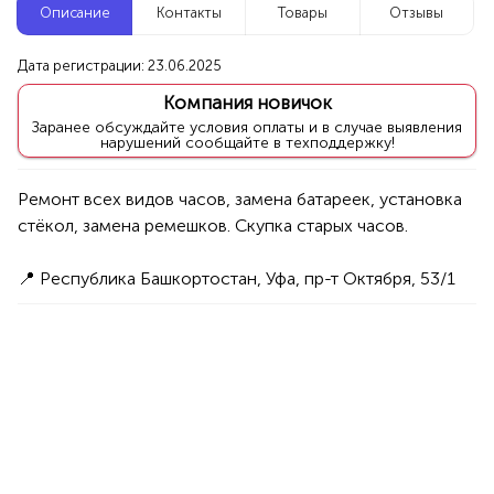
Описание
Контакты
Товары
Отзывы
Новые компании
Дата регистрации: 23.06.2025
Агентство событий ПУШКА
Компания новичок
Уфа
Заранее обсуждайте условия оплаты и в случае выявления
нарушений сообщайте в техподдержку!
Услуги
Праздник/Развлечения
Аниматоры
Ремонт всех видов часов, замена батареек, установка 
100%
Продукция AVON, ФАБЕРЛИК,
ОРИФЛЭЙМ.
📍 Республика Башкортостан, Уфа, пр-т Октября, 53/1
Интересные компании
1234 БР
Фитнес Академия Smart Fitness
Уфа
Услуги
Обучение
Курсы
100%