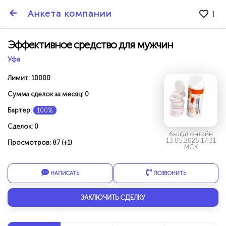
SmartBarter.ru
Анкета компании
1
Последние обновления
Эффективное средство для мужчин
Уфа
Лимит: 10000
Сумма сделок за месяц: 0
Бартер:
100%
Сделок: 0
был(а) онлайн
13.05.2025 17:31
Просмотров: 87 (+1)
МСК
НАПИСАТЬ
ПОЗВОНИТЬ
ДАРИТЕ ДРУЗЬЯМ 3000 БР ЗА НАШ СЧЁТ!
ЗАКЛЮЧИТЬ СДЕЛКУ