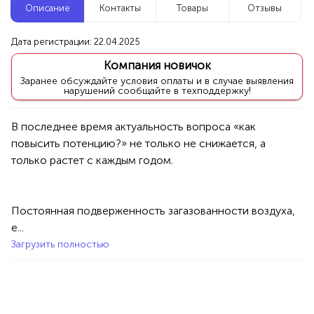
Описание
Контакты
Товары
Отзывы
Новые компании
Дата регистрации: 22.04.2025
Репетитор по математике
Компания новичок
Уфа
Заранее обсуждайте условия оплаты и в случае выявления
нарушений сообщайте в техподдержку!
Услуги
Товары
Специалисты/Услуги
Атрибуты интерьера
В последнее время актуальность вопроса «как 
100%
повысить потенцию?» не только не снижается, а 
Продукция AVON, ФАБЕРЛИК,
ОРИФЛЭЙМ.
Интересные компании
1234 БР
Постоянная подверженность загазованности воздуха, 
Магазин женских лосин и колготок
е...
Загрузить полностью
Уфа
Товары
Одежда
Женская одежда
100%