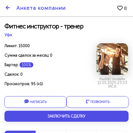
SmartBarter.ru
Анкета компании
8
Последние обновления
Фитнес инструктор - тренер
Уфа
Лимит: 15000
Сумма сделок за месяц: 0
Бартер:
100%
Сделок: 0
был(а) онлайн
11.05.2025 23:03
Просмотров: 95 (+1)
МСК
НАПИСАТЬ
ПОЗВОНИТЬ
ДАРИТЕ ДРУЗЬЯМ 3000 БР ЗА НАШ СЧЁТ!
ЗАКЛЮЧИТЬ СДЕЛКУ