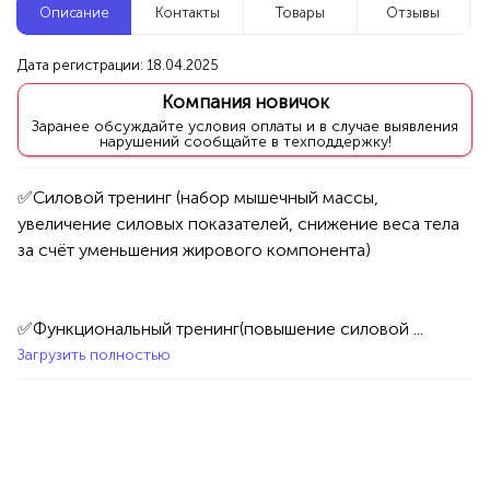
Описание
Контакты
Товары
Отзывы
Новые компании
Дата регистрации: 18.04.2025
Репетитор по математике
Компания новичок
Уфа
Заранее обсуждайте условия оплаты и в случае выявления
нарушений сообщайте в техподдержку!
Услуги
Товары
Специалисты/Услуги
Атрибуты интерьера
✅Силовой тренинг (набор мышечный массы, 
100%
увеличение силовых показателей, снижение веса тела 
Продукция AVON, ФАБЕРЛИК,
ОРИФЛЭЙМ.
Интересные компании
1234 БР
✅Функциональный тренинг(повышение силовой ...
Магазин женских лосин и колготок
Загрузить полностью
Уфа
Товары
Одежда
Женская одежда
100%