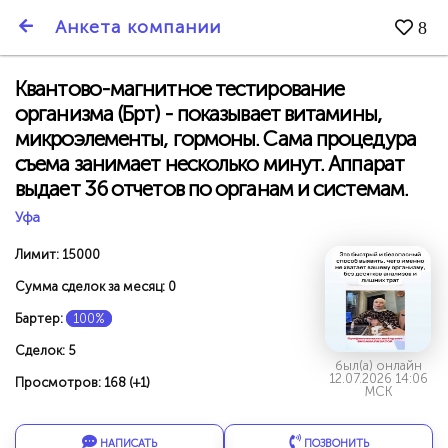
SmartBarter.ru
Анкета компании
8
Последние обновления
Квантово-магнитное тестирование
организма (Брт) - показывает витамины,
микроэлементы, гормоны. Сама процедура
съема занимает несколько минут. Аппарат
выдает 36 отчетов по органам и системам.
Уфа
Лимит: 15000
Сумма сделок за месяц: 0
Бартер:
100%
Сделок: 5
был(а) онлайн
12.07.2026 14:06
ДАРИТЕ ДРУЗЬЯМ 3000 БР ЗА НАШ СЧЁТ!
Просмотров: 168 (+1)
МСК
НАПИСАТЬ
ПОЗВОНИТЬ