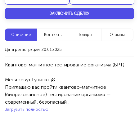
Новые компании
ЗАКЛЮЧИТЬ СДЕЛКУ
Клининг сервис
Уфа
Описание
Контакты
Товары
Отзывы
Услуги
Специалисты/Услуги
Клининг/Дезинфекция
Дата регистрации: 20.01.2025
100%
Продукция AVON, ФАБЕРЛИК,
Квантово-магнитное тестирование организма (БРТ)
ОРИФЛЭЙМ.
Меня зовут Гульшат 🌿

1234 БР
Интересные компании
Приглашаю вас пройти квантово-магнитное 
(биорезонансное) тестирование организма — 
Яэконом - Садовые цветы и саженцы
современный, безопасный...
Уфа
Загрузить полностью
Товары
Хоз. товары
100%