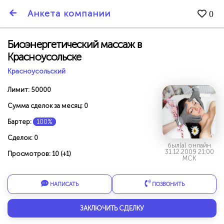
SmartBarter.ru
Анкета компании
0
Последние обновления
Биоэнергетический массаж в
Красноусольске
Красноусольский
Лимит: 50000
Сумма сделок за месяц: 0
Бартер:
100%
Сделок: 0
был(а) онлайн
31.12.2009 21:00
Просмотров: 10 (+1)
МСК
НАПИСАТЬ
ПОЗВОНИТЬ
ДАРИТЕ ДРУЗЬЯМ 3000 БР ЗА НАШ СЧЁТ!
ЗАКЛЮЧИТЬ СДЕЛКУ