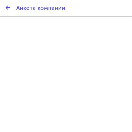
SmartBarter.ru
Анкета компании
Последние обновления
ДАРИТЕ ДРУЗЬЯМ 3000 БР ЗА НАШ СЧЁТ!