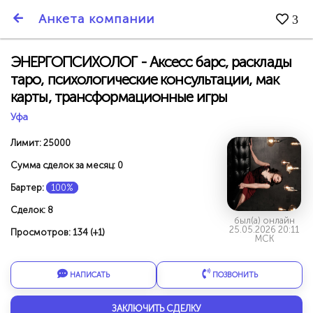
SmartBarter.ru
Анкета компании
3
Последние обновления
ЭНЕРГОПСИХОЛОГ - Аксесс барс, расклады
таро, психологические консультации, мак
карты, трансформационные игры
Уфа
Лимит: 25000
Сумма сделок за месяц: 0
Бартер:
100%
Сделок: 8
был(а) онлайн
25.05.2026 20:11
Просмотров: 134 (+1)
МСК
ДАРИТЕ ДРУЗЬЯМ 3000 БР ЗА НАШ СЧЁТ!
НАПИСАТЬ
ПОЗВОНИТЬ
ЗАКЛЮЧИТЬ СДЕЛКУ