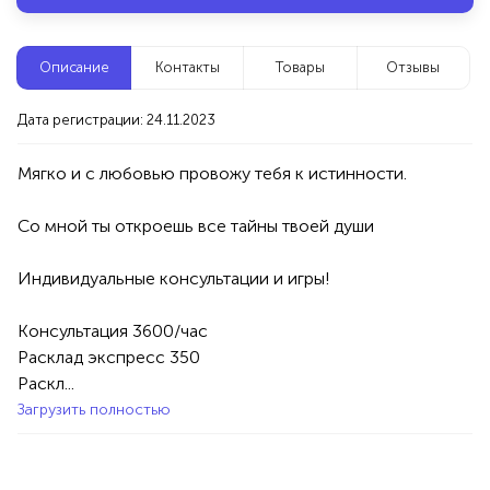
Новые компании
Описание
Контакты
Товары
Отзывы
Оксана Сагитова | Т-игры
Уфа
Дата регистрации: 24.11.2023
Мягко и с любовью провожу тебя к истинности.
Услуги
Психология
100%
Со мной ты откроешь все тайны твоей души 

Продукция AVON, ФАБЕРЛИК,
ОРИФЛЭЙМ.
Индивидуальные консультации и игры!

Интересные компании
1234 БР
Консультация 3600/час

Вкусные тортики, капкейки, десерты на заказ
Расклад экспресс 350

Раскл...
Уфа
Загрузить полностью
Товары
Еда
50%