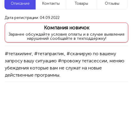
Описание
Контакты
Товары
Отзывы
Новые компании
Дата регистрации: 04.09.2022
Агентство событий ПУШКА
Компания новичок
Уфа
Заранее обсуждайте условия оплаты и в случае выявления
нарушений сообщайте в техподдержку!
Услуги
Праздник/Развлечения
Аниматоры
#тетахилинг, #тетапрактик, #сканирую по вашему 
100%
запросу вашу ситуацию #провожу тетасессии, меняю 
Продукция AVON, ФАБЕРЛИК,
убеждения которые вам не служат на новые 
ОРИФЛЭЙМ.
действенные программы.
Интересные компании
1234 БР
Вкусные тортики, капкейки, десерты на заказ
Уфа
Товары
Еда
50%