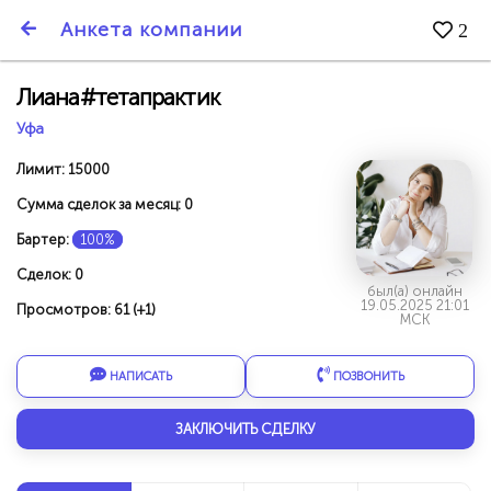
SmartBarter.ru
Анкета компании
2
Последние обновления
Лиана#тетапрактик
Уфа
Лимит: 15000
Сумма сделок за месяц: 0
Бартер:
100%
Сделок: 0
был(а) онлайн
19.05.2025 21:01
Просмотров: 61 (+1)
МСК
НАПИСАТЬ
ПОЗВОНИТЬ
ДАРИТЕ ДРУЗЬЯМ 3000 БР ЗА НАШ СЧЁТ!
ЗАКЛЮЧИТЬ СДЕЛКУ