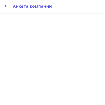
SmartBarter.ru
Анкета компании
Последние обновления
ДАРИТЕ ДРУЗЬЯМ 3000 БР ЗА НАШ СЧЁТ!