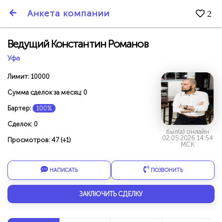
SmartBarter.ru
Анкета компании
2
Последние обновления
Ведущий Константин Романов
Уфа
Лимит: 10000
Сумма сделок за месяц: 0
Бартер:
100%
Сделок: 0
был(а) онлайн
02.05.2026 14:54
Просмотров: 47 (+1)
МСК
НАПИСАТЬ
ПОЗВОНИТЬ
ДАРИТЕ ДРУЗЬЯМ 3000 БР ЗА НАШ СЧЁТ!
ЗАКЛЮЧИТЬ СДЕЛКУ