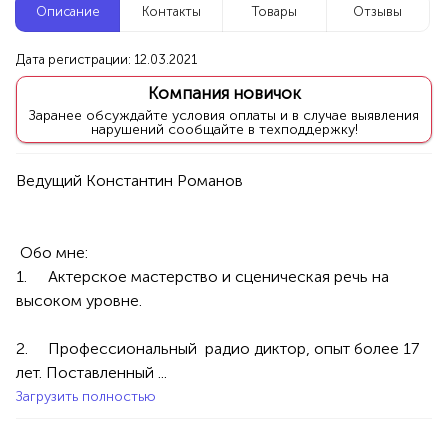
Описание
Контакты
Товары
Отзывы
Новые компании
Дата регистрации: 12.03.2021
Агентство событий ПУШКА
Компания новичок
Уфа
Заранее обсуждайте условия оплаты и в случае выявления
нарушений сообщайте в техподдержку!
Услуги
Праздник/Развлечения
Аниматоры
100%
Продукция AVON, ФАБЕРЛИК,
ОРИФЛЭЙМ.
 Обо мне:  

Интересные компании
1234 БР
1.	Актерское мастерство и сценическая речь на 
высоком уровне. 

Магазин женских лосин и колготок
2.	Профессиональный  радио диктор, опыт более 17 
Уфа
лет. Поставленный ...
Загрузить полностью
Товары
Одежда
Женская одежда
100%