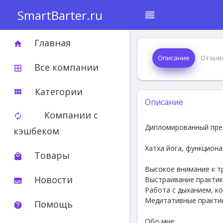
SmartBarter.ru
reorder
Главная
home
Описание
Отзыв
Все компании
border_all
Категории
view_module
Описание
Компании с
autorenew
Дипломированный пре
кэшбеком
Хатха йога, функциона
Товары
local_mall
Высокое внимание к т
Новости
Выстраивание практик
subtitles
Работа с дыханием, к
Медитативные практи
Помощь
help
Обо мне: