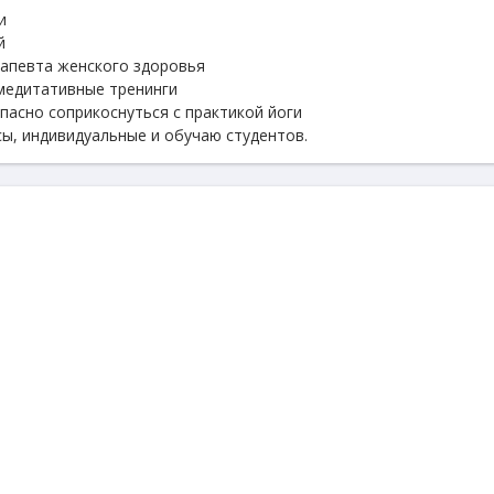
и
й
рапевта женского здоровья
медитативные тренинги
пасно соприкоснуться с практикой йоги
сы, индивидуальные и обучаю студентов.