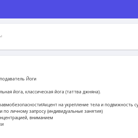
ы
подаватель Йоги
льная йога, классическая йога (таттва джняна).
равмобезопасности!Акцент на укрепление тела и подвижность с
и по личному запросу (индивидуальные занятия)
онцентрацией, вниманием
ки