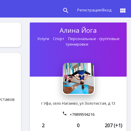
search
view_module
Регистрация/Вход
Алина Йога
Услуги
Спорт
Персональные - групповые
тренировки
уставов
г Уфа, село Нагаево, ул Золотистая, д 13
phone
+79899594216
2
0
207 (+1)