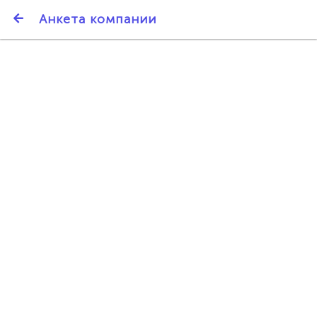
SmartBarter.ru
Анкета компании
Последние обновления
ДАРИТЕ ДРУЗЬЯМ 3000 БР ЗА НАШ СЧЁТ!