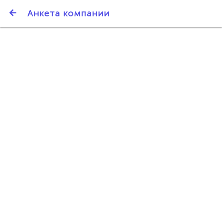
SmartBarter.ru
Анкета компании
Последние обновления
ДАРИТЕ ДРУЗЬЯМ 3000 БР ЗА НАШ СЧЁТ!