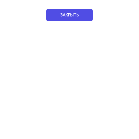
100%
ЗАКРЫТЬ
Профессиональное продвижение ТГ канала
Уфа
Услуги
Реклама
В интернете
100%
ЛооГо
Услуги
Обучение
Репетиторы
100%
Мир натуральных продуктов от Каримовой