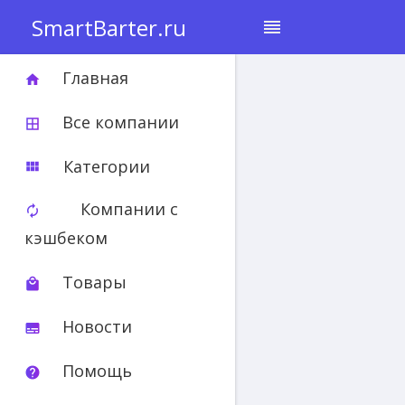
SmartBarter.ru
reorder
Главная
home
Все компании
border_all
Категории
view_module
Компании с
autorenew
кэшбеком
Товары
local_mall
Новости
subtitles
Помощь
help