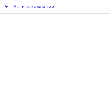
SmartBarter.ru
Анкета компании
Последние обновления
ДАРИТЕ ДРУЗЬЯМ 3000 БР ЗА НАШ СЧЁТ!