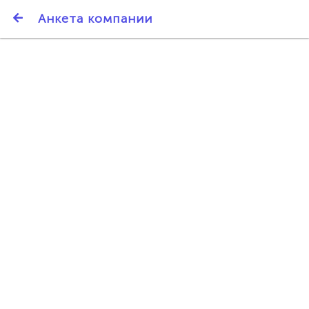
SmartBarter.ru
Анкета компании
Последние обновления
ДАРИТЕ ДРУЗЬЯМ 3000 БР ЗА НАШ СЧЁТ!