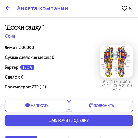
SmartBarter.ru
Анкета компании
8
Последние обновления
"Доски садху "
Сочи
Лимит: 300000
Сумма сделок за месяц: 0
Бартер:
100%
Сделок: 0
был(а) онлайн
31.12.2009 21:00
Просмотров: 272 (+1)
МСК
НАПИСАТЬ
ПОЗВОНИТЬ
ДАРИТЕ ДРУЗЬЯМ 3000 БР ЗА НАШ СЧЁТ!
ЗАКЛЮЧИТЬ СДЕЛКУ