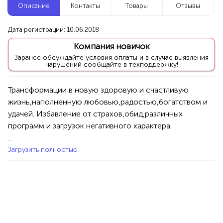
Описание
Контакты
Товары
Отзывы
Новые компании
Дата регистрации: 10.06.2018
Репетитор по математике
Компания новичок
Уфа
Заранее обсуждайте условия оплаты и в случае выявления
нарушений сообщайте в техподдержку!
Услуги
Товары
Специалисты/Услуги
Атрибуты интерьера
Трансформации в новую здоровую и счастливую 
100%
жизнь,наполненную любовью,радостью,богатством и 
Продукция AVON, ФАБЕРЛИК,
удачей. Избавление от страхов,обид,различных 
ОРИФЛЭЙМ.
программ и загрузок негативного характера.

Интересные компании
1234 БР
...
Загрузить полностью
Стоматология «1+1»
Уфа
Услуги
Медицина
Стоматологии
50%