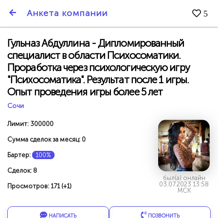
SmartBarter.ru
Анкета компании
5
Последние обновления
Гульназ Абдуллина - Дипломированный
специалист в области Психосоматики.
Проработка через психологическую игру
"Психосоматика". Результат после 1 игры.
Опыт проведения игры более 5 лет
Сочи
Лимит: 300000
Сумма сделок за месяц: 0
Бартер:
100%
Сделок: 8
был(а) онлайн
03.07.2023 13:58
ДАРИТЕ ДРУЗЬЯМ 3000 БР ЗА НАШ СЧЁТ!
Просмотров: 171 (+1)
МСК
НАПИСАТЬ
ПОЗВОНИТЬ