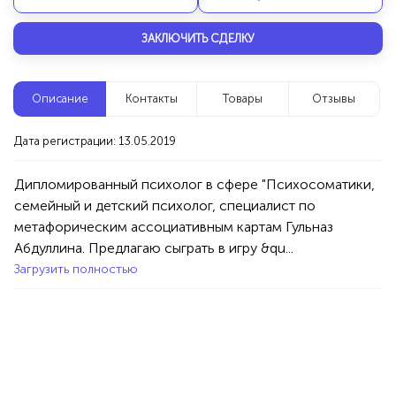
Новые компании
ЗАКЛЮЧИТЬ СДЕЛКУ
е
Агентство событий П
Уфа
Описание
Контакты
Товары
Отзывы
и
Атрибуты интерьера
Услуги
Праздник/Развлечения
Ан
Дата регистрации: 13.05.2019
100%
Дипломированный психолог в сфере "Психосоматики, 
Продукция AVON, ФАБЕРЛИК,
семейный и детский психолог, специалист по 
ОРИФЛЭЙМ.
метафорическим ассоциативным картам Гульназ 
Интересные компании
1234 БР
Абдуллина. Предлагаю сыграть в игру &qu...
Загрузить полностью
- Вэб дизайнер
Сто
Уфа
ет
Реклама
Сайты&Web-Design
Услуги
Медиц
зайн