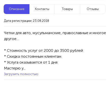
Новые компании
Описание
Контакты
Товары
Отзывы
Агентство событий ПУШКА
Дата регистрации: 23.08.2018
Уфа
Четки для авто, мусульманские, православные и многое 
Услуги
Праздник/Развлечения
Аниматоры
100%
* Стоимость услуг от 2000 до 3500 рублей

Продукция AVON, ФАБЕРЛИК,
* Скидка постоянным клиентам 

ОРИФЛЭЙМ.
* Услуга оказывается от 1 дня 

Интересные компании
1234 БР
Мастерю у...
Загрузить полностью
Магазин женских лосин и колготок
Уфа
Товары
Одежда
Женская одежда
100%