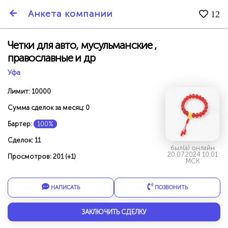
SmartBarter.ru
Анкета компании
12
Последние обновления
Четки для авто, мусульманские ,
православные и др
Уфа
Лимит: 10000
Сумма сделок за месяц: 0
Бартер:
100%
Сделок: 11
был(а) онлайн
20.07.2024 10:01
Просмотров: 201 (+1)
МСК
НАПИСАТЬ
ПОЗВОНИТЬ
ДАРИТЕ ДРУЗЬЯМ 3000 БР ЗА НАШ СЧЁТ!
ЗАКЛЮЧИТЬ СДЕЛКУ