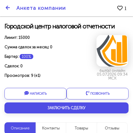
SmartBarter.ru
Анкета компании
1
Последние обновления
Городской центр налоговой отчетности
Лимит: 15000
Сумма сделок за месяц: 0
Бартер:
100%
Сделок: 0
был(а) онлайн
05.07.2026 09:34
Просмотров: 9 (+1)
МСК
НАПИСАТЬ
ПОЗВОНИТЬ
ЗАКЛЮЧИТЬ СДЕЛКУ
ДАРИТЕ ДРУЗЬЯМ 3000 БР ЗА НАШ СЧЁТ!
Описание
Контакты
Товары
Отзывы