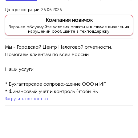
Новые компании
Дата регистрации: 26.06.2026
Компания новичок
ство событий ПУШКА
Гузе
Заранее обсуждайте условия оплаты и в случае выявления
нарушений сообщайте в техподдержку!
Уфа
Мы - Городской Центр Налоговой отчетности. 
к/Развлечения
Аниматоры
Услуги
Красо
100%
Продукция AVON, ФАБЕРЛИК,
Наши услуги:

ОРИФЛЭЙМ.
1234 БР
Интересные компании
* Бухгалтерское сопровождение ООО и ИП

* Финансовый учёт и контроль (чтобы Вы ...
Бухгалтерское обслуживание ООО и ИП
Загрузить полностью
Уфа
Услуги
Специалисты/Услуги
Бухгалтеры
100%