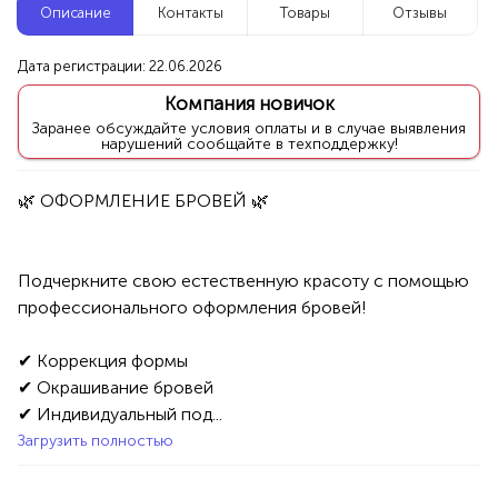
Описание
Контакты
Товары
Отзывы
Новые компании
Дата регистрации: 22.06.2026
Репетитор по математике
Компания новичок
Уфа
Заранее обсуждайте условия оплаты и в случае выявления
нарушений сообщайте в техподдержку!
Услуги
Товары
Специалисты/Услуги
Атрибуты интерьера
100%
Продукция AVON, ФАБЕРЛИК,
ОРИФЛЭЙМ.
Подчеркните свою естественную красоту с помощью 
1234 БР
Интересные компании
профессионального оформления бровей!

Магазин женских лосин и колготок
✔ Коррекция формы

✔ Окрашивание бровей

Уфа
✔ Индивидуальный под...
Загрузить полностью
Товары
Одежда
Женская одежда
100%