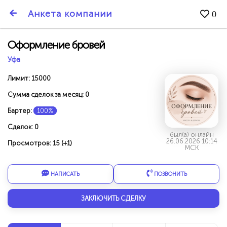
SmartBarter.ru
Анкета компании
0
Последние обновления
Оформление бровей
Уфа
Лимит: 15000
Сумма сделок за месяц: 0
Бартер:
100%
Сделок: 0
был(а) онлайн
26.06.2026 10:14
Просмотров: 15 (+1)
МСК
НАПИСАТЬ
ПОЗВОНИТЬ
ДАРИТЕ ДРУЗЬЯМ 3000 БР ЗА НАШ СЧЁТ!
ЗАКЛЮЧИТЬ СДЕЛКУ