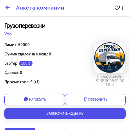
SmartBarter.ru
Анкета компании
1
Последние обновления
Грузоперевозки
Уфа
Лимит: 50000
Сумма сделок за месяц: 0
Бартер:
100%
Сделок: 0
был(а) онлайн
31.12.2009 21:00
Просмотров: 9 (+1)
МСК
НАПИСАТЬ
ПОЗВОНИТЬ
ДАРИТЕ ДРУЗЬЯМ 3000 БР ЗА НАШ СЧЁТ!
ЗАКЛЮЧИТЬ СДЕЛКУ