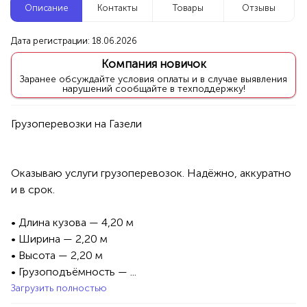
Описание
Контакты
Товары
Отзывы
Новые компании
Дата регистрации: 18.06.2026
Агентство событий ПУШКА
Компания новичок
Уфа
Заранее обсуждайте условия оплаты и в случае выявления
нарушений сообщайте в техподдержку!
Услуги
Праздник/Развлечения
Аниматоры
100%
Продукция AVON, ФАБЕРЛИК,
ОРИФЛЭЙМ.
Оказываю услуги грузоперевозок. Надёжно, аккуратно 
Интересные компании
и в срок.

1234 БР
Инэс - Вэб дизайнер
• Длина кузова — 4,20 м

• Ширина — 2,20 м

Уфа
• Высота — 2,20 м

• Грузоподъёмность — ...
Услуги
Интернет
Реклама
Сайты&Web-Design
Загрузить полностью
Графический дизайн