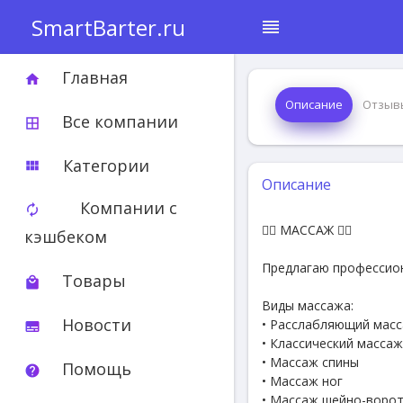
SmartBarter.ru
reorder
Главная
home
Описание
Отзыв
Все компании
border_all
Категории
view_module
Описание
Компании с
autorenew
💆‍♂️ МАССАЖ 💆‍♀️
кэшбеком
Предлагаю профессион
Товары
local_mall
Виды массажа:
Новости
• Расслабляющий мас
subtitles
• Классический массаж
• Массаж спины
Помощь
help
• Массаж ног
• Массаж шейно-воро