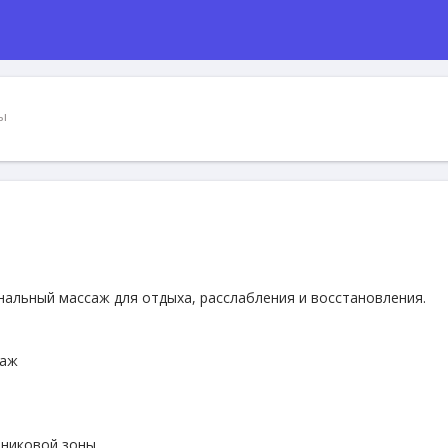
ы
альный массаж для отдыха, расслабления и восстановления.
саж
тниковой зоны