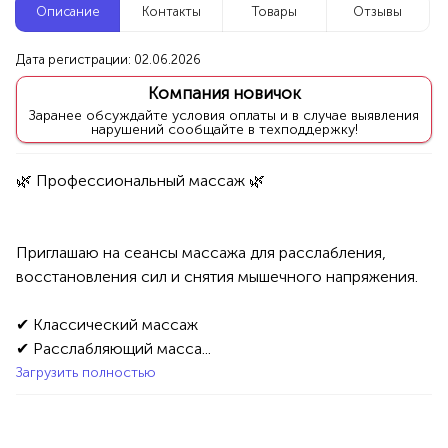
Описание
Контакты
Товары
Отзывы
Новые компании
Дата регистрации: 02.06.2026
Гузель Лапук
Компания новичок
Уфа
Заранее обсуждайте условия оплаты и в случае выявления
нарушений сообщайте в техподдержку!
Услуги
Красота/Здоровье
Депиляция/Эпиляция
100%
Продукция AVON, ФАБЕРЛИК,
ОРИФЛЭЙМ.
Приглашаю на сеансы массажа для расслабления, 
Интересные компании
1234 БР
восстановления сил и снятия мышечного напряжения.

Здравница Алтеи
✔ Классический массаж

✔ Расслабляющий масса...
Уфа
Загрузить полностью
Услуги
Обучение
Курсы
100%