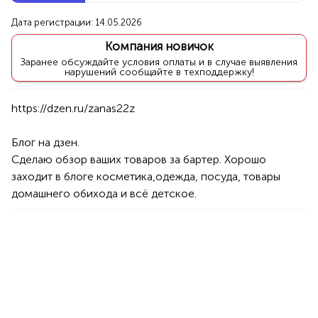
Новые компании
Дата регистрации: 14.05.2026
Компания новичок
Репетитор по математике
Заранее обсуждайте условия оплаты и в случае выявления
нарушений сообщайте в техподдержку!
Уфа
Услуги
Товары
Специалисты/Услуги
Атрибуты интерьера
100%
Блог на дзен.

Продукция AVON, ФАБЕРЛИК,
Сделаю обзор ваших товаров за бартер. Хорошо 
ОРИФЛЭЙМ.
заходит в блоге косметика,одежда, посуда, товары 
1234 БР
Интересные компании
домашнего обихода и всё детское.
Яэконом - Садовые цветы и саженцы
Уфа
Товары
Хоз. товары
100%