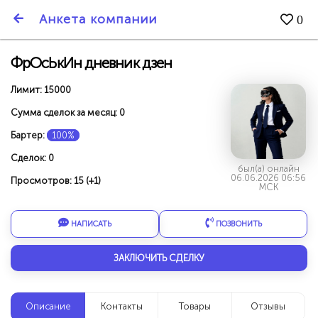
SmartBarter.ru
Анкета компании
0
Последние обновления
ФрОсЬкИн дневник дзен
Лимит: 15000
Сумма сделок за месяц: 0
Бартер:
100%
Сделок: 0
был(а) онлайн
06.06.2026 06:56
Просмотров: 15 (+1)
МСК
НАПИСАТЬ
ПОЗВОНИТЬ
ЗАКЛЮЧИТЬ СДЕЛКУ
ДАРИТЕ ДРУЗЬЯМ 3000 БР ЗА НАШ СЧЁТ!
Описание
Контакты
Товары
Отзывы