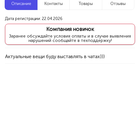
Описание
Контакты
Товары
Отзывы
Новые компании
Дата регистрации: 22.04.2026
Агентство событий ПУШКА
Компания новичок
Уфа
Заранее обсуждайте условия оплаты и в случае выявления
нарушений сообщайте в техподдержку!
Услуги
Праздник/Развлечения
Аниматоры
Актуальные вещи буду выставлять в чатах)))
100%
Продукция AVON, ФАБЕРЛИК,
ОРИФЛЭЙМ.
Интересные компании
1234 БР
Вкусные тортики, капкейки, десерты на заказ
Уфа
Товары
Еда
50%