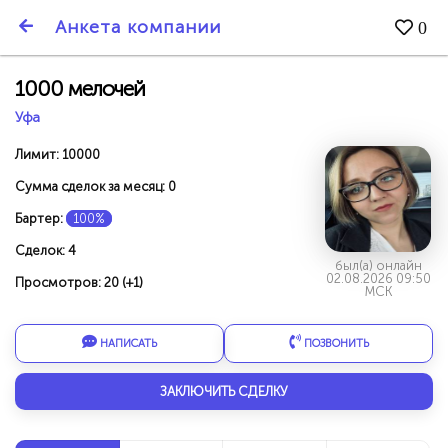
SmartBarter.ru
Анкета компании
0
Последние обновления
1000 мелочей
Уфа
Лимит: 10000
Сумма сделок за месяц: 0
Бартер:
100%
Сделок: 4
был(а) онлайн
02.08.2026 09:50
Просмотров: 20 (+1)
МСК
НАПИСАТЬ
ПОЗВОНИТЬ
ДАРИТЕ ДРУЗЬЯМ 3000 БР ЗА НАШ СЧЁТ!
ЗАКЛЮЧИТЬ СДЕЛКУ