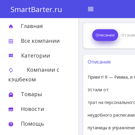
SmartBarter.ru
reorder
Главная
home
Описание
Отзыв
Все компании
border_all
Категории
view_module
Описание
Компании с
autorenew
Привет! Я — Римма, и
кэшбеком
Устали от:
Товары
local_mall
трат на персональног
Новости
subtitles
неудобного расписани
Помощь
help
путаницы в упражнени