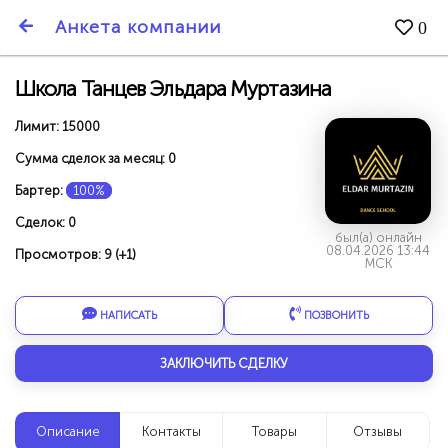
SmartBarter.ru
Анкета компании
0
Последние обновления
Школа Танцев Эльдара Муртазина
Лимит: 15000
Сумма сделок за месяц: 0
Бартер:
100%
Сделок: 0
был(а) онлайн
08.04.2026 13:44
Просмотров: 9 (+1)
МСК
НАПИСАТЬ
ПОЗВОНИТЬ
ЗАКЛЮЧИТЬ СДЕЛКУ
ДАРИТЕ ДРУЗЬЯМ 3000 БР ЗА НАШ СЧЁТ!
Описание
Контакты
Товары
Отзывы