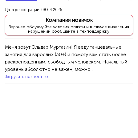
Новые компании
Дата регистрации: 08.04.2026
Компания новичок
Агентство событий ПУШКА
Заранее обсуждайте условия оплаты и в случае выявления
нарушений сообщайте в техподдержку!
Уфа
Меня зовут Эльдар Муртазин! Я веду танцевальные 
Услуги
Праздник/Развлечения
Аниматоры
занятия для взрослых (30+) и помогу вам стать более 
100%
раскрепощенным, свободным человеком. Начальный 
Продукция AVON, ФАБЕРЛИК,
уровень абсолютно не важен, можно...
ОРИФЛЭЙМ.
Загрузить полностью
Интересные компании
1234 БР
Здравница Алтеи
Уфа
Услуги
Обучение
Курсы
100%