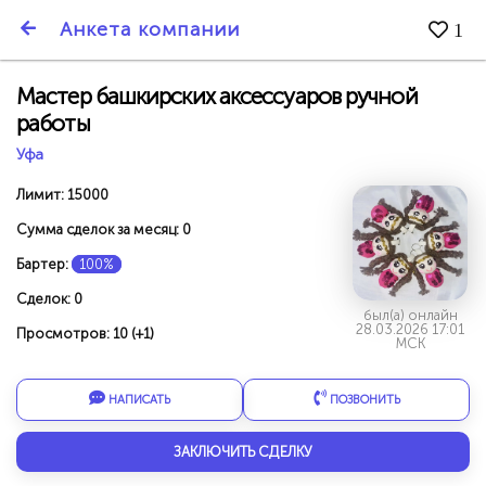
SmartBarter.ru
Анкета компании
1
Последние обновления
Мастер башкирских аксессуаров ручной
работы
Уфа
Лимит: 15000
Сумма сделок за месяц: 0
Бартер:
100%
Сделок: 0
был(а) онлайн
28.03.2026 17:01
Просмотров: 10 (+1)
МСК
НАПИСАТЬ
ПОЗВОНИТЬ
ДАРИТЕ ДРУЗЬЯМ 3000 БР ЗА НАШ СЧЁТ!
ЗАКЛЮЧИТЬ СДЕЛКУ