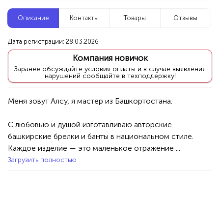
Новые компании
Описание
Контакты
Товары
Отзывы
Агентство событий ПУШКА
Дата регистрации: 28.03.2026
Уфа
Компания новичок
Заранее обсуждайте условия оплаты и в случае выявления
нарушений сообщайте в техподдержку!
Услуги
Праздник/Развлечения
Аниматоры
100%
Продукция AVON, ФАБЕРЛИК,
ОРИФЛЭЙМ.
С любовью и душой изготавливаю авторские 
Интересные компании
1234 БР
башкирские брелки и банты в национальном стиле.

Каждое изделие — это маленькое отражение ...
Здравница Алтеи
Загрузить полностью
Уфа
Услуги
Обучение
Курсы
100%