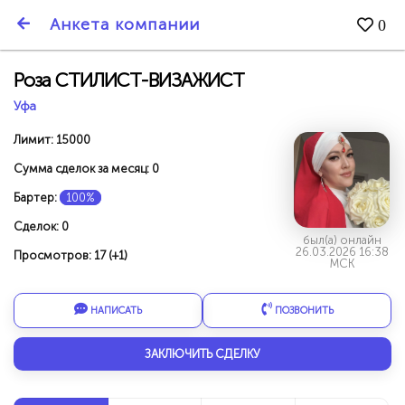
SmartBarter.ru
Анкета компании
0
Последние обновления
Роза СТИЛИСТ-ВИЗАЖИСТ
Уфа
Лимит: 15000
Сумма сделок за месяц: 0
Бартер:
100%
Сделок: 0
был(а) онлайн
26.03.2026 16:38
Просмотров: 17 (+1)
МСК
НАПИСАТЬ
ПОЗВОНИТЬ
ДАРИТЕ ДРУЗЬЯМ 3000 БР ЗА НАШ СЧЁТ!
ЗАКЛЮЧИТЬ СДЕЛКУ