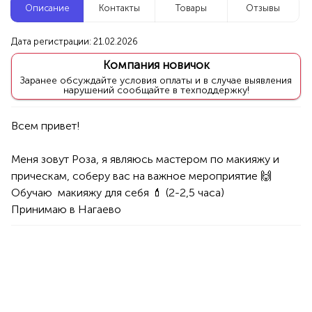
Описание
Контакты
Товары
Отзывы
Новые компании
Дата регистрации: 21.02.2026
Репетитор по математике
Компания новичок
Уфа
Заранее обсуждайте условия оплаты и в случае выявления
нарушений сообщайте в техподдержку!
Услуги
Товары
Специалисты/Услуги
Атрибуты интерьера
100%
Продукция AVON, ФАБЕРЛИК,
Меня зовут Роза, я являюсь мастером по макияжу и 
ОРИФЛЭЙМ.
прическам, соберу вас на важное мероприятие 🙌

Интересные компании
1234 БР
Обучаю  макияжу для себя 💄 (2-2,5 часа)

Принимаю в Нагаево
Manash женское пальто
Уфа
Товары
Одежда
Женская одежда
100%