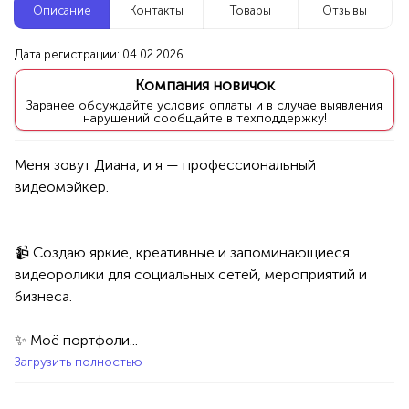
Описание
Контакты
Товары
Отзывы
Новые компании
Дата регистрации: 04.02.2026
видения — обучение онлайн
Оксана Сагито
Компания новичок
Уфа
Заранее обсуждайте условия оплаты и в случае выявления
нарушений сообщайте в техподдержку!
Услуги
Психология
Меня зовут Диана, и я — профессиональный 
100%
Продукция AVON, ФАБЕРЛИК,
ОРИФЛЭЙМ.
Интересные компании
1234 БР
📹 Создаю яркие, креативные и запоминающиеся 
видеоролики для социальных сетей, мероприятий и 
Уроки вокала ВРЕМЯ ЗВУЧАТЬ
бизнеса.

Уфа
✨ Моё портфоли...
Загрузить полностью
и
Искусство
Специалисты/Услуги
Тов
100%