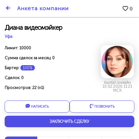
SmartBarter.ru
Анкета компании
0
Последние обновления
Диана видеомэйкер
Уфа
Лимит: 10000
Сумма сделок за месяц: 0
Бартер:
100%
Сделок: 0
был(а) онлайн
10.02.2026 11:21
Просмотров: 22 (+1)
МСК
НАПИСАТЬ
ПОЗВОНИТЬ
ДАРИТЕ ДРУЗЬЯМ 3000 БР ЗА НАШ СЧЁТ!
ЗАКЛЮЧИТЬ СДЕЛКУ