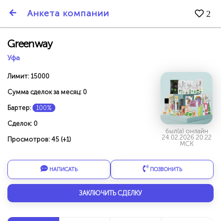
SmartBarter.ru
Анкета компании
2
Последние обновления
Greenway
Уфа
Лимит: 15000
Сумма сделок за месяц: 0
Бартер:
100%
Сделок: 0
был(а) онлайн
24.02.2026 20:22
Просмотров: 45 (+1)
МСК
НАПИСАТЬ
ПОЗВОНИТЬ
ДАРИТЕ ДРУЗЬЯМ 3000 БР ЗА НАШ СЧЁТ!
ЗАКЛЮЧИТЬ СДЕЛКУ