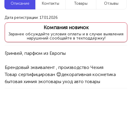
Описание
Контакты
Товары
Отзывы
Новые компании
Дата регистрации: 17.01.2026
КА
Гузель Лапук
Компания новичок
Уфа
Заранее обсуждайте условия оплаты и в случае выявления
нарушений сообщайте в техподдержку!
маторы
Услуги
Красота/Здоровье
Депил
100%
Продукция AVON, ФАБЕРЛИК,
Брендовый эквивалент , производство Чехия 

ОРИФЛЭЙМ.
Товар сертифицирован 😌декоративная косметика 
Интересные компании
1234 БР
бытовая химия экотовары уход авто товары 
va Studio - Салон красоты
Бух
Уфа
/Здоровье
Парикмахерские услуги
Услуги
Специ
Брови