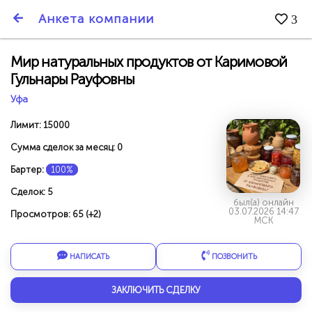
SmartBarter.ru
Анкета компании
3
Последние обновления
Мир натуральных продуктов от Каримовой
Гульнары Рауфовны
Уфа
Лимит: 15000
Сумма сделок за месяц: 0
Бартер:
100%
Сделок: 5
был(а) онлайн
03.07.2026 14:47
Просмотров: 65 (+2)
МСК
НАПИСАТЬ
ПОЗВОНИТЬ
ДАРИТЕ ДРУЗЬЯМ 3000 БР ЗА НАШ СЧЁТ!
ЗАКЛЮЧИТЬ СДЕЛКУ