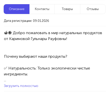
Новые компании
Описание
Контакты
Товары
Отзывы
Риэлтор
Дата регистрации: 09.01.2026
Уфа
🍯🐝 Добро пожаловать в мир натуральных продуктов 
Услуги
Разное
100%
Продукция AVON, ФАБЕРЛИК,
Почему выбирают наши продукты?

ОРИФЛЭЙМ.
Интересные компании
1234 БР
✅ Натуральность: Только экологически чистые 
ингредиенты.

Chehova Studio - Салон красоты
...
Загрузить полностью
Уфа
Услуги
Красота/Здоровье
Парикмахерские услуги
Макияж/Визаж
Брови