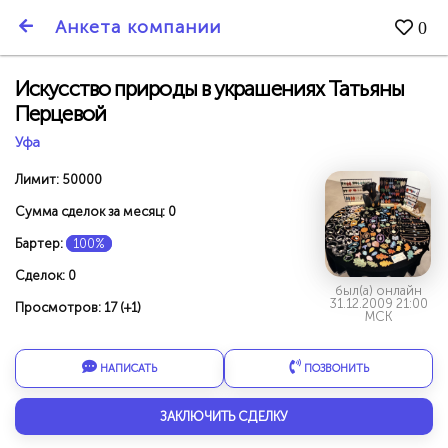
SmartBarter.ru
Анкета компании
0
Последние обновления
Искусство природы в украшениях Татьяны
Перцевой
Уфа
Лимит: 50000
Сумма сделок за месяц: 0
Бартер:
100%
Сделок: 0
был(а) онлайн
31.12.2009 21:00
Просмотров: 17 (+1)
МСК
НАПИСАТЬ
ПОЗВОНИТЬ
ДАРИТЕ ДРУЗЬЯМ 3000 БР ЗА НАШ СЧЁТ!
ЗАКЛЮЧИТЬ СДЕЛКУ