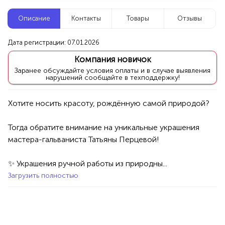
Новые компании
Описание
Контакты
Товары
Отзывы
Агентство событий ПУШКА
Дата регистрации: 07.01.2026
Уфа
Компания новичок
Заранее обсуждайте условия оплаты и в случае выявления
нарушений сообщайте в техподдержку!
Услуги
Праздник/Развлечения
Аниматоры
100%
Продукция AVON, ФАБЕРЛИК,
ОРИФЛЭЙМ.
Тогда обратите внимание на уникальные украшения 
Интересные компании
1234 БР
мастера-гальваниста Татьяны Перцевой!

Инэс - Вэб дизайнер
✨ Украшения ручной работы из природны...
Загрузить полностью
Уфа
Услуги
Интернет
Реклама
Сайты&Web-Design
Графический дизайн